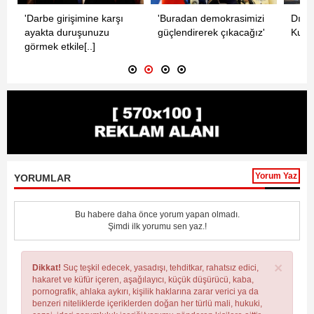
Dışiş
'Darbe girişimine karşı
'Buradan demokrasimizi
a
Kuze
ayakta duruşunuzu
güçlendirerek çıkacağız'
görmek etkile[..]
Yorum Yaz
YORUMLAR
Bu habere daha önce yorum yapan olmadı.
Şimdi ilk yorumu sen yaz.!
×
Dikkat!
Suç teşkil edecek, yasadışı, tehditkar, rahatsız edici,
hakaret ve küfür içeren, aşağılayıcı, küçük düşürücü, kaba,
pornografik, ahlaka aykırı, kişilik haklarına zarar verici ya da
benzeri niteliklerde içeriklerden doğan her türlü mali, hukuki,