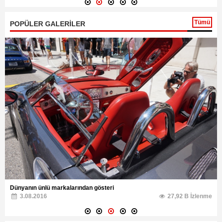
Tümü
POPÜLER GALERİLER
Dünyanın ünlü markalarından gösteri
3.08.2016
27,92 B İzlenme