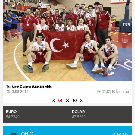
Tarihi Mostar Köprüsü'nde 450. geleneksel atlama yarışları
3.08.2016
12,42 B İzlenme
EURO
DOLAR
54.7749
47.5229
20°
OHİO
açık