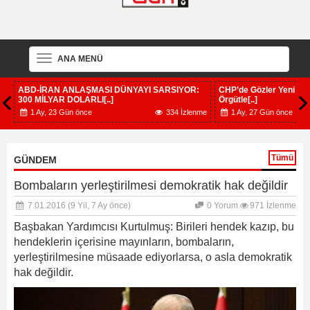
ANA MENÜ
ç
ABD-İRAN ANLAŞMASI DÜNYAYI SARSIYOR:
CHP’de Gözler Yeni Haf
300 MİLYAR DOLARLI[..]
Örgütle[..]
me
1 Ay, 23 Gün önce
334 İzlenme
1 Ay, 27 Gün önce
Tümü
GÜNDEM
Bombaların yerleştirilmesi demokratik hak değildir
7.01.2016
(9 Yil, 7 Ay önce)
0 Yorum
971 İzlenme
Başbakan Yardımcısı Kurtulmuş: Birileri hendek kazıp, bu
hendeklerin içerisine mayınların, bombaların,
yerleştirilmesine müsaade ediyorlarsa, o asla demokratik
hak değildir.