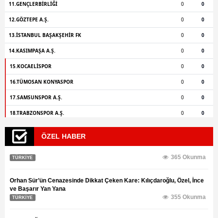
ÖZEL HABER
365 Okunma
TÜRKİYE
Orhan Sür’ün Cenazesinde Dikkat Çeken Kare: Kılıçdaroğlu, Özel, İnce
ve Başarır Yan Yana
355 Okunma
TÜRKİYE
Kılıçdaroğlu’ndan Gazeteci Şaban Sevinç’e Suç Duyurusu ve Tazminat
Davası
463 Okunma