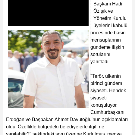
Başkanı Hadi
Özışık ve
Yönetim Kurulu
üyelerini kabulü
öncesinde basın
mensuplarının
gündeme ilişkin
sorularını
yanıtladı.
"Terör, ülkenin
birinci gündem
siyaseti. Hendek
siyaseti
konuşuluyor.
Cumhurbaşkanı
Erdoğan ve Başbakan Ahmet Davutoğlu'nun açıklamaları
oldu. Özellikle bölgedeki belediyelerle ilgili ne
yapılabilir?" şeklindeki soru üzerine Kurtulmuş, medya