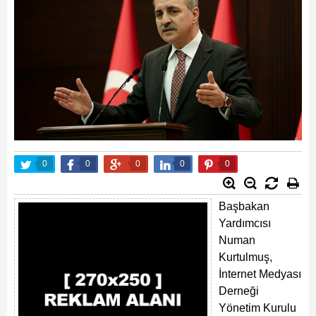
0
0
0
0
0
Başbakan
Yardımcısı
Numan
Kurtulmuş,
İnternet Medyası
Derneği
Yönetim Kurulu