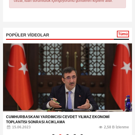
cezai, idari sorumluluk içeriği/yorumu gönderen kişilere aittir.
Tümü
POPÜLER VİDEOLAR
CEVDET YILMAZ CUMHURBASKANI YARDIMCISI OLDU
4.06.2023
2,34 B İzlenme